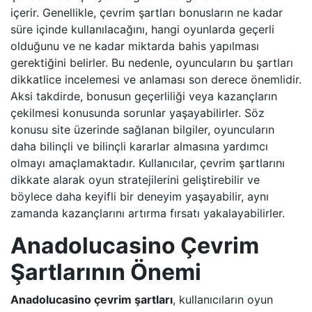
içerir. Genellikle, çevrim şartları bonusların ne kadar
süre içinde kullanılacağını, hangi oyunlarda geçerli
olduğunu ve ne kadar miktarda bahis yapılması
gerektiğini belirler. Bu nedenle, oyuncuların bu şartları
dikkatlice incelemesi ve anlaması son derece önemlidir.
Aksi takdirde, bonusun geçerliliği veya kazançların
çekilmesi konusunda sorunlar yaşayabilirler. Söz
konusu site üzerinde sağlanan bilgiler, oyuncuların
daha bilinçli ve bilinçli kararlar almasına yardımcı
olmayı amaçlamaktadır. Kullanıcılar, çevrim şartlarını
dikkate alarak oyun stratejilerini geliştirebilir ve
böylece daha keyifli bir deneyim yaşayabilir, aynı
zamanda kazançlarını artırma fırsatı yakalayabilirler.
Anadolucasino Çevrim
Şartlarının Önemi
Anadolucasino çevrim şartları
, kullanıcıların oyun