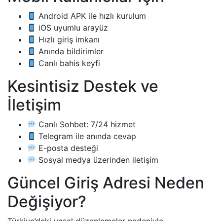
Android APK ile hızlı kurulum
iOS uyumlu arayüz
Hızlı giriş imkanı
Anında bildirimler
Canlı bahis keyfi
Kesintisiz Destek ve
İletişim
Canlı Sohbet: 7/24 hizmet
Telegram ile anında cevap
E-posta desteği
Sosyal medya üzerinden iletişim
Güncel Giriş Adresi Neden
Değişiyor?