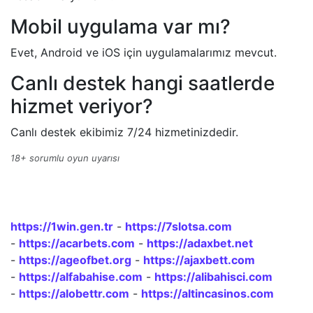
Mobil uygulama var mı?
Evet, Android ve iOS için uygulamalarımız mevcut.
Canlı destek hangi saatlerde
hizmet veriyor?
Canlı destek ekibimiz 7/24 hizmetinizdedir.
18+ sorumlu oyun uyarısı
https://1win.gen.tr
-
https://7slotsa.com
-
https://acarbets.com
-
https://adaxbet.net
-
https://ageofbet.org
-
https://ajaxbett.com
-
https://alfabahise.com
-
https://alibahisci.com
-
https://alobettr.com
-
https://altincasinos.com