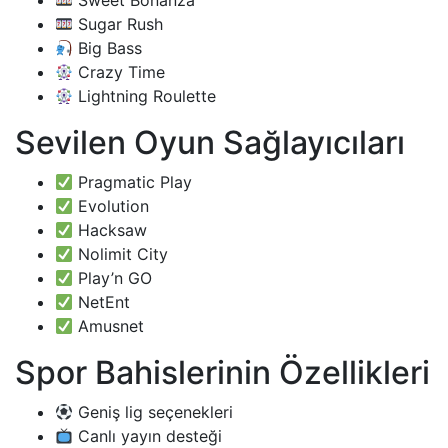
Sweet Bonanza
Sugar Rush
Big Bass
Crazy Time
Lightning Roulette
Sevilen Oyun Sağlayıcıları
Pragmatic Play
Evolution
Hacksaw
Nolimit City
Play’n GO
NetEnt
Amusnet
Spor Bahislerinin Özellikleri
Geniş lig seçenekleri
Canlı yayın desteği