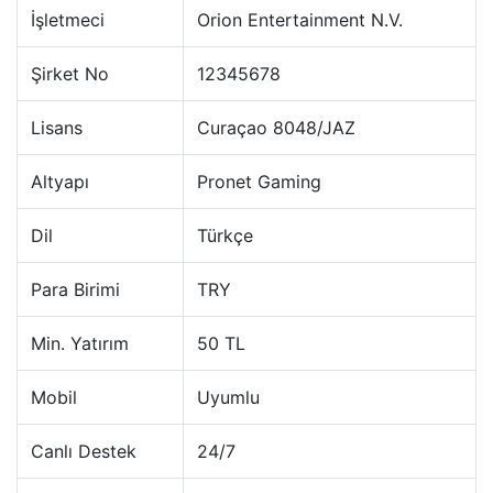
İşletmeci
Orion Entertainment N.V.
Şirket No
12345678
Lisans
Curaçao 8048/JAZ
Altyapı
Pronet Gaming
Dil
Türkçe
Para Birimi
TRY
Min. Yatırım
50 TL
Mobil
Uyumlu
Canlı Destek
24/7