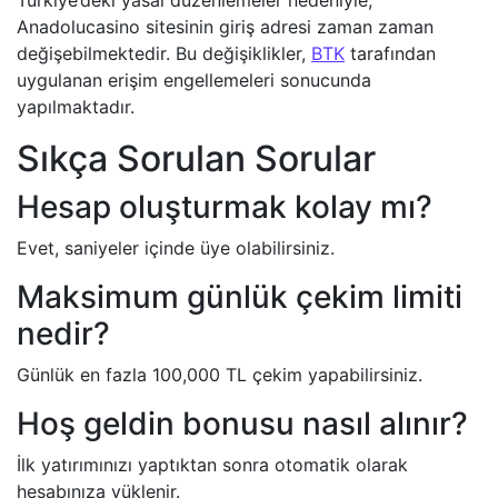
Türkiye’deki yasal düzenlemeler nedeniyle,
Anadolucasino sitesinin giriş adresi zaman zaman
değişebilmektedir. Bu değişiklikler,
BTK
tarafından
uygulanan erişim engellemeleri sonucunda
yapılmaktadır.
Sıkça Sorulan Sorular
Hesap oluşturmak kolay mı?
Evet, saniyeler içinde üye olabilirsiniz.
Maksimum günlük çekim limiti
nedir?
Günlük en fazla 100,000 TL çekim yapabilirsiniz.
Hoş geldin bonusu nasıl alınır?
İlk yatırımınızı yaptıktan sonra otomatik olarak
hesabınıza yüklenir.