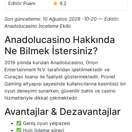
Editör Puanı
9.2
Son güncelleme: 10 Ağustos 2026 -10-20 — Editör:
Anadolucasino İnceleme Ekibi
Anadolucasino Hakkında
Ne Bilmek İstersiniz?
2019 yılında kurulan Anadolucasino, Orion
Entertainment N.V. tarafından işletilmektedir ve
Curaçao lisansı ile faaliyet göstermektedir. Pronet
Gaming altyapısı sayesinde kullanıcılarına kesintisiz bir
oyun deneyimi sunarken, güvenilir bahis ve casino
hizmetleriyle dikkat çekmektedir.
Avantajlar & Dezavantajlar
Geniş oyun yelpazesi
Hızlı ödeme süreci