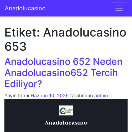
İçeriğe geç
Anadolucasino
Ana gezinti
Etiket:
Anadolucasino
653
Anadolucasino 652 Neden
Anadolucasino652 Tercih
Ediliyor?
Yayın tarihi
Haziran 10, 2026
tarafından
admin