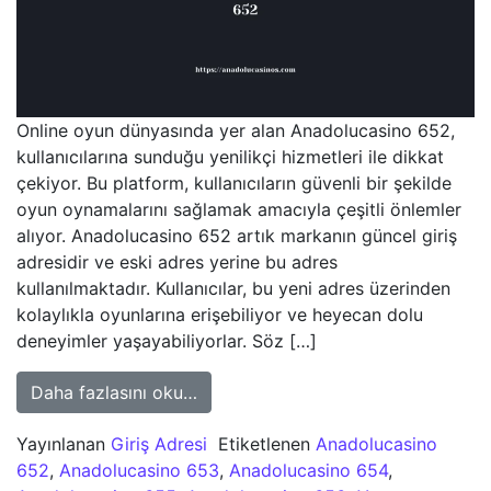
Online oyun dünyasında yer alan Anadolucasino 652,
kullanıcılarına sunduğu yenilikçi hizmetleri ile dikkat
çekiyor. Bu platform, kullanıcıların güvenli bir şekilde
oyun oynamalarını sağlamak amacıyla çeşitli önlemler
alıyor. Anadolucasino 652 artık markanın güncel giriş
adresidir ve eski adres yerine bu adres
kullanılmaktadır. Kullanıcılar, bu yeni adres üzerinden
kolaylıkla oyunlarına erişebiliyor ve heyecan dolu
deneyimler yaşayabiliyorlar. Söz […]
from Anadolucasino 652 Neden Ana
Daha fazlasını oku…
Yayınlanan
Giriş Adresi
Etiketlenen
Anadolucasino
652
,
Anadolucasino 653
,
Anadolucasino 654
,