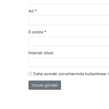
Ad
*
E-posta
*
İnternet sitesi
Daha sonraki yorumlarımda kullanılması i