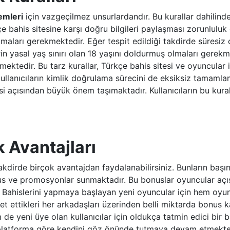
emleri
için vazgeçilmez unsurlardandır. Bu kurallar dahilind
 bahis sitesine karşı doğru bilgileri paylaşması zorunluluk 
mamaları gerekmektedir. Eğer tespit edildiği takdirde süresiz o
lerin yasal yaş sınırı olan 18 yaşını doldurmuş olmaları gerekm
mektedir. Bu tarz kurallar, Türkçe bahis sitesi ve oyuncular 
 kullanıcıların kimlik doğrulama sürecini de eksiksiz tamaml
si açısından büyük önem taşımaktadır. Kullanıcıların bu kur
 Avantajları
akdirde birçok avantajdan faydalanabilirsiniz. Bunların baş
us ve promosyonlar sunmaktadır. Bu bonuslar oyuncular açısın
r. Bahislerini yapmaya başlayan yeni oyuncular için hem oyun
t ettikleri her arkadaşları üzerinden belli miktarda bonus ka
 de yeni üye olan kullanıcılar için oldukça tatmin edici bir 
platforma göre kendini göz önünde tutmaya devam etmektedi