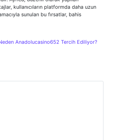
ajlar, kullanıcıların platformda daha uzun
macıyla sunulan bu fırsatlar, bahis
Neden Anadolucasino652 Tercih Ediliyor?