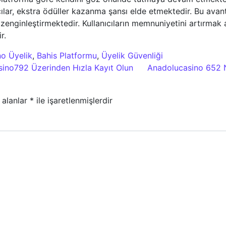
ılar, ekstra ödüller kazanma şansı elde etmektedir. Bu avant
enginleştirmektedir. Kullanıcıların memnuniyetini artırmak a
r.
o Üyelik
,
Bahis Platformu
,
Üyelik Güvenliği
no792 Üzerinden Hızla Kayıt Olun
Anadolucasino 652 
 alanlar
*
ile işaretlenmişlerdir