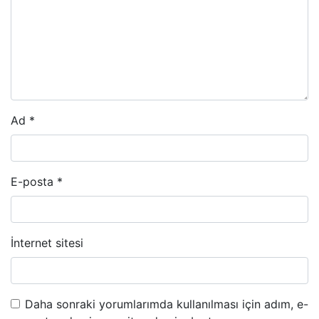
Ad
*
E-posta
*
İnternet sitesi
Daha sonraki yorumlarımda kullanılması için adım, e-