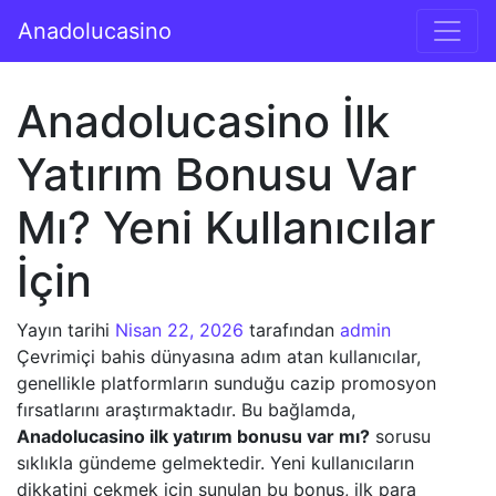
İçeriğe geç
Anadolucasino
Ana gezinti
Anadolucasino İlk
Yatırım Bonusu Var
Mı? Yeni Kullanıcılar
İçin
Yayın tarihi
Nisan 22, 2026
tarafından
admin
Çevrimiçi bahis dünyasına adım atan kullanıcılar,
genellikle platformların sunduğu cazip promosyon
fırsatlarını araştırmaktadır. Bu bağlamda,
Anadolucasino ilk yatırım bonusu var mı?
sorusu
sıklıkla gündeme gelmektedir. Yeni kullanıcıların
dikkatini çekmek için sunulan bu bonus, ilk para