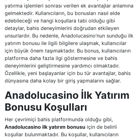
yatırma işlemleri sonrası verilen ek avantajlar anlamına
gelmektedir. Kullanıcıların, bu bonusları nasıl elde
edebileceği ve hangi koşullara tabi olduğu gibi
detaylar, bahis deneyimlerini doğrudan etkileyen
unsurlardır. Bu nedenle, Anadolucasino’nun sunduğu ilk
yatırım bonusu ile ilgili bilgilere ulaşmak, kullanıcılar
için büyük önem taşımaktadır. Bu bonus, kullanıcıların
platforma daha fazla ilgi göstermesine ve bahis
deneyimlerini geliştirmesine yardımcı olmaktadır.
Özellikle, yeni başlayanlar için bu tür avantajlar, bahis
dünyasına daha kolay bir giriş yapmalarını sağlar.
Anadolucasino İlk Yatırım
Bonusu Koşulları
Her çevrimiçi bahis platformunda olduğu gibi,
Anadolucasino ilk yatırım bonusu
için de belirli
koşullar bulunmaktadır. Bu koşullar, kullanıcıların