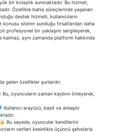
üyük bir kolaylık sunmaktadır. Bu hizmet,
adır. Özellikle bahis süreçlerinde yaşanan
nduğu destek hizmeti, kullanıcıların
söz konusu sitenin sunduğu fırsatlardan daha
için profesyonel bir yaklaşım sergileyerek,
ekle kalmaz, aynı zamanda platform hakkında
a gelen özellikler şunlardır:
Bu, oyuncuların zaman kaybını önleyerek,
Kullanıcı arayüzü, basit ve anlaşılır
ktadır.
Bu sayede, oyuncular kendilerini
cıların verileri kesinlikle üçüncü şahıslarla