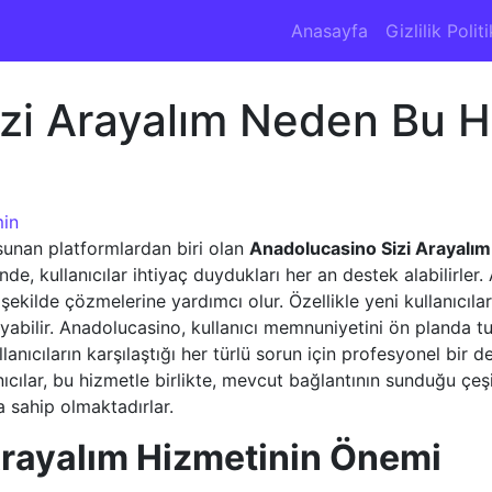
Anasayfa
Gizlilik Polit
zi Arayalım Neden Bu H
in
 sunan platformlardan biri olan
Anadolucasino Sizi Arayalım
de, kullanıcılar ihtiyaç duydukları her an destek alabilirle
r şekilde çözmelerine yardımcı olur. Özellikle yeni kullanıcıla
yabilir. Anadolucasino, kullanıcı memnuniyetini ön planda tut
anıcıların karşılaştığı her türlü sorun için profesyonel bir 
ıcılar, bu hizmetle birlikte, mevcut bağlantının sunduğu çeşi
a sahip olmaktadırlar.
Arayalım Hizmetinin Önemi