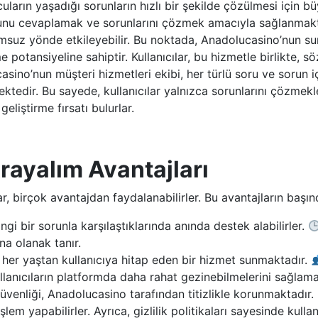
ların yaşadığı sorunların hızlı bir şekilde çözülmesi için b
orusunu cevaplamak ve sorunlarını çözmek amacıyla sağlanmakt
umsuz yönde etkileyebilir. Bu noktada, Anadolucasino’nun su
 potansiyeline sahiptir. Kullanıcılar, bu hizmetle birlikte, 
ucasino’nun müşteri hizmetleri ekibi, her türlü soru ve sorun 
rmektedir. Bu sayede, kullanıcılar yalnızca sorunlarını çözm
geliştirme fırsatı bulurlar.
rayalım Avantajları
, birçok avantajdan faydalanabilirler. Bu avantajların başınd
hangi bir sorunla karşılaştıklarında anında destek alabilirler.
a olanak tanır.
 her yaştan kullanıcıya hitap eden bir hizmet sunmaktadır.
llanıcıların platformda daha rahat gezinebilmelerini sağlama
n güvenliği, Anadolucasino tarafından titizlikle korunmaktadır.
em yapabilirler. Ayrıca, gizlilik politikaları sayesinde kullanı