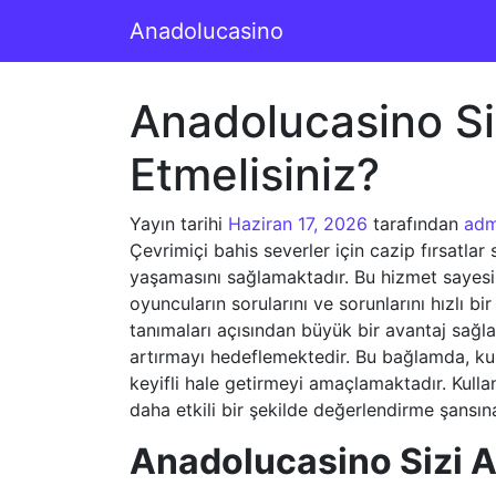
İçeriğe geç
Anadolucasino
Ana gezinti
Anadolucasino Si
Etmelisiniz?
Yayın tarihi
Haziran 17, 2026
tarafından
adm
Çevrimiçi bahis severler için cazip fırsatlar
yaşamasını sağlamaktadır. Bu hizmet sayesin
oyuncuların sorularını ve sorunlarını hızlı bi
tanımaları açısından büyük bir avantaj sağla
artırmayı hedeflemektedir. Bu bağlamda, kull
keyifli hale getirmeyi amaçlamaktadır. Kullan
daha etkili bir şekilde değerlendirme şansın
Anadolucasino Sizi 