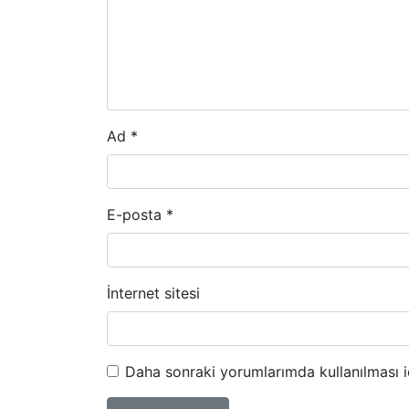
Ad
*
E-posta
*
İnternet sitesi
Daha sonraki yorumlarımda kullanılması i