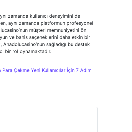
aynı zamanda kullanıcı deneyimini de
rken, aynı zamanda platformun profesyonel
adolucasino’nun müşteri memnuniyetini ön
yun ve bahis seçeneklerini daha etkin bir
k, Anadolucasino’nun sağladığı bu destek
cı bir rol oynamaktadır.
 Para Çekme Yeni Kullanıcılar İçin 7 Adım