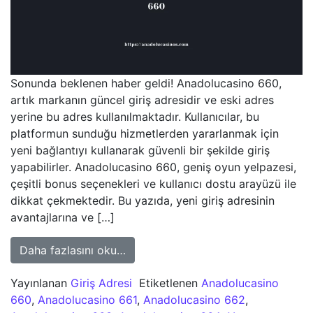
Sonunda beklenen haber geldi! Anadolucasino 660,
artık markanın güncel giriş adresidir ve eski adres
yerine bu adres kullanılmaktadır. Kullanıcılar, bu
platformun sunduğu hizmetlerden yararlanmak için
yeni bağlantıyı kullanarak güvenli bir şekilde giriş
yapabilirler. Anadolucasino 660, geniş oyun yelpazesi,
çeşitli bonus seçenekleri ve kullanıcı dostu arayüzü ile
dikkat çekmektedir. Bu yazıda, yeni giriş adresinin
avantajlarına ve […]
from Anadolucasino 660 Neden Ana
Daha fazlasını oku…
Yayınlanan
Giriş Adresi
Etiketlenen
Anadolucasino
660
,
Anadolucasino 661
,
Anadolucasino 662
,