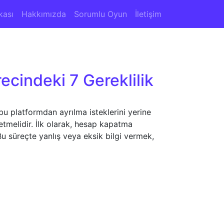
ikası
Hakkımızda
Sorumlu Oyun
İletişim
indeki 7 Gereklilik
bu platformdan ayrılma isteklerini yerine
p etmelidir. İlk olarak, hesap kapatma
Bu süreçte yanlış veya eksik bilgi vermek,