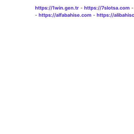
https://1win.gen.tr
-
https://7slotsa.com
-
https://alfabahise.com
-
https://alibahis