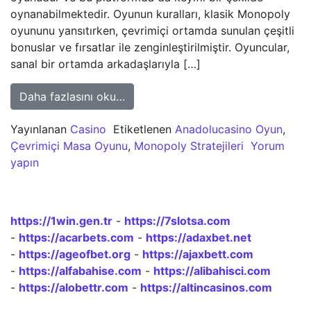
oynanabilmektedir. Oyunun kuralları, klasik Monopoly
oyununu yansıtırken, çevrimiçi ortamda sunulan çeşitli
bonuslar ve fırsatlar ile zenginleştirilmiştir. Oyuncular,
sanal bir ortamda arkadaşlarıyla […]
from Anadolucasino Monopoly Oyna 
Daha fazlasını oku…
Yayınlanan
Casino
Etiketlenen
Anadolucasino Oyun
,
Çevrimiçi Masa Oyunu
,
Monopoly Stratejileri
Yorum
yapın
https://1win.gen.tr
-
https://7slotsa.com
-
https://acarbets.com
-
https://adaxbet.net
-
https://ageofbet.org
-
https://ajaxbett.com
-
https://alfabahise.com
-
https://alibahisci.com
-
https://alobettr.com
-
https://altincasinos.com