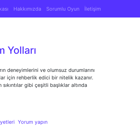
ikası
Hakkımızda
Sorumlu Oyun
İletişim
 Yolları
arın deneyimlerini ve olumsuz durumlarını
için rehberlik edici bir nitelik kazanır.
sıkıntılar gibi çeşitli başlıklar altında
yetleri
Yorum yapın