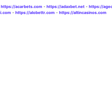
-
https://acarbets.com
-
https://adaxbet.net
-
https://age
ci.com
-
https://alobettr.com
-
https://altincasinos.com