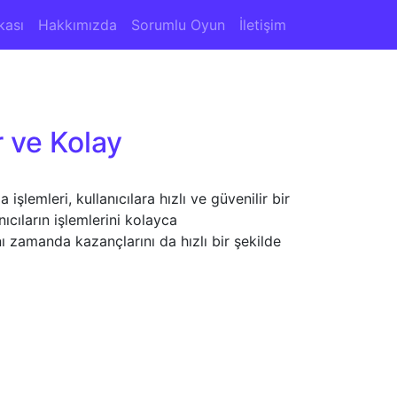
ikası
Hakkımızda
Sorumlu Oyun
İletişim
r ve Kolay
lemleri, kullanıcılara hızlı ve güvenilir bir
ıcıların işlemlerini kolayca
nı zamanda kazançlarını da hızlı bir şekilde