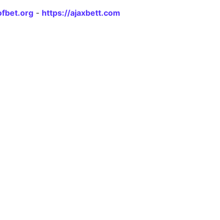
ofbet.org
-
https://ajaxbett.com