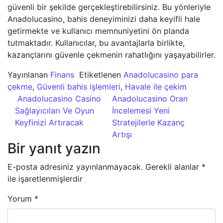
güvenli bir şekilde gerçekleştirebilirsiniz. Bu yönleriyle
Anadolucasino, bahis deneyiminizi daha keyifli hale
getirmekte ve kullanıcı memnuniyetini ön planda
tutmaktadır. Kullanıcılar, bu avantajlarla birlikte,
kazançlarını güvenle çekmenin rahatlığını yaşayabilirler.
Yayınlanan
Finans
Etiketlenen
Anadolucasino para
çekme
,
Güvenli bahis işlemleri
,
Havale ile çekim
Yazı dolaşımı
Anadolucasino Casino
Anadolucasino Oran
Sağlayıcıları Ve Oyun
İncelemesi Yeni
Keyfinizi Artıracak
Stratejilerle Kazanç
Artışı
Bir yanıt yazın
E-posta adresiniz yayınlanmayacak.
Gerekli alanlar
*
ile işaretlenmişlerdir
Yorum
*