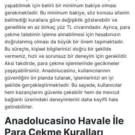
yapabilmek için belirli bir minimum bakiye olması
gerekmektedir. Bu minimum bakiye, söz konusu sitenin
belirlediği kurallara göre değişiklik gösterebilir ve
genellikle en az birkaç yüz TL civarındadır. Ayrıca, para
çekme talebinin işleme alınabilmesi için hesabınızın
doğrulanmış olması da büyük bir önem taşımaktadır.
Bu süreçte, kişisel bilgilerinizi doğru bir şekilde
vermeniz, hızlı ve sorunsuz bir deneyim için gereklidir.
Aksi takdirde, para çekme işlemlerinde gecikmeler
yaşayabilirsiniz. Anadolucasino, kullanıcılarının
güvenliğini ön planda tutarak, işlemlerinizi en iyi
şekilde gerçekleştirmektedir. Bu sayede, kullanıcılar
hem kazançlarını güvenle çekebilir hem de mevcut
bağlantı üzerindeki deneyimlerini daha keyifli hale
getirebilirler.
Anadolucasino Havale İle
Para Çekme Kuralları