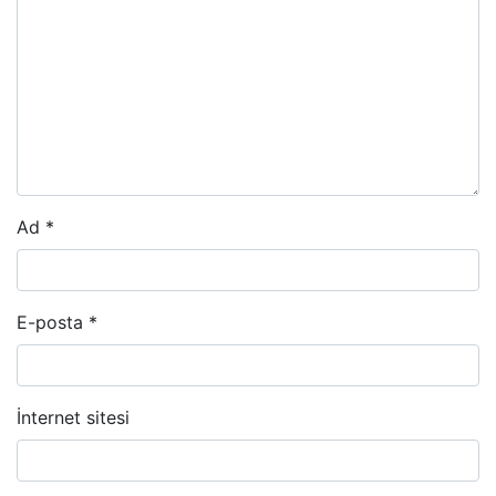
Ad
*
E-posta
*
İnternet sitesi