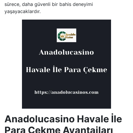
sürece, daha güvenli bir bahis deneyimi
yaşayacaklardır.
Anadolucasino Havale İle
Para Çekme Avantajları