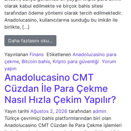
olarak kabul edilmekte ve birçok bahis sitesi
tarafından ödeme yöntemi olarak tercih edilmektedir.
Anadolucasino, kullanıcılarına sunduğu bu imkân ile
birlikte, […]
from Anadolucasino Bitcoin İle Para 
Daha fazlasını oku…
Yayınlanan
Finans
Etiketlenen
Anadolucasino para
çekme
,
Bitcoin bahis
,
Kripto para güvenliği
Yorum
yapın
Anadolucasino CMT
Cüzdan İle Para Çekme
Nasıl Hızla Çekim Yapılır?
Yayın tarihi
Ağustos 2, 2026
tarafından
admin
Türkçe çevrimiçi bahis platformlarından biri olan
Anadolucasino CMT Cüzdan İle Para Çekme işlemleri