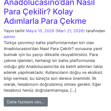
Anadolucasino’dan Nasıl
Para Çekilir? Kolay
Adımlarla Para Çekme
Yayın tarihi
Mayıs 15, 2026
(Mart 21, 2026)
tarafından
admin
Türkçe çevrimiçi bahis platformlarından biri olan
Anadolucasino’dan Nasıl Para Çekilir? sorusuna yanıt
bulmak için bu yazıyı dikkatle okuyabilirsiniz. Para
çekme işlemleri, herhangi bir bahis platformunda
olduğu gibi Anadolucasino’da da belirli adımları takip
ederek yapılmaktadır. Kullanıcıların doğru ve eksiksiz
bilgi vermesi, bu süreçte son derece önemlidir. İlk
olarak, hesabınızın doğrulanmış olması gerekir. Eğer
hesabınız henüz doğrulanmamışsa, […]
from Anadolucasino’dan Nasıl Para 
Daha fazlasını oku…