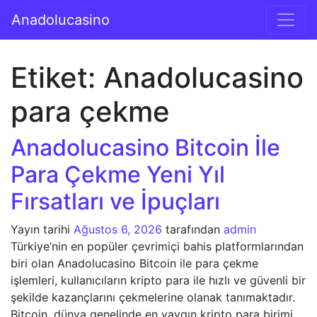
İçeriğe geç
Anadolucasino
Ana gezinti
Etiket:
Anadolucasino
para çekme
Anadolucasino Bitcoin İle
Para Çekme Yeni Yıl
Fırsatları ve İpuçları
Yayın tarihi
Ağustos 6, 2026
tarafından
admin
Türkiye’nin en popüler çevrimiçi bahis platformlarından
biri olan Anadolucasino Bitcoin ile para çekme
işlemleri, kullanıcıların kripto para ile hızlı ve güvenli bir
şekilde kazançlarını çekmelerine olanak tanımaktadır.
Bitcoin, dünya genelinde en yaygın kripto para birimi