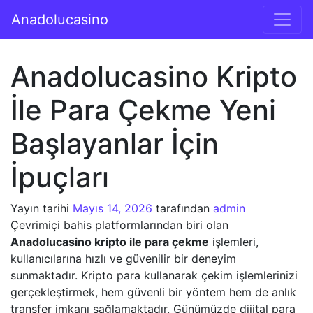
İçeriğe geç
Anadolucasino
Ana gezinti
Anadolucasino Kripto
İle Para Çekme Yeni
Başlayanlar İçin
İpuçları
Yayın tarihi
Mayıs 14, 2026
tarafından
admin
Çevrimiçi bahis platformlarından biri olan
Anadolucasino kripto ile para çekme
işlemleri,
kullanıcılarına hızlı ve güvenilir bir deneyim
sunmaktadır. Kripto para kullanarak çekim işlemlerinizi
gerçekleştirmek, hem güvenli bir yöntem hem de anlık
transfer imkanı sağlamaktadır. Günümüzde dijital para