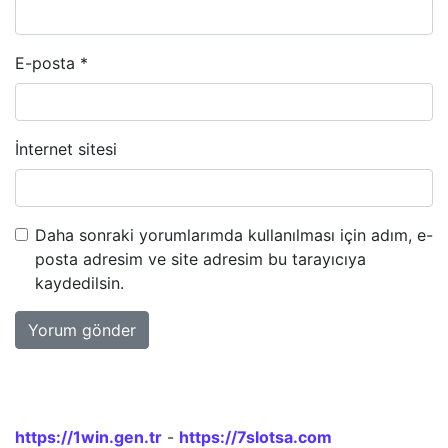
E-posta
*
İnternet sitesi
Daha sonraki yorumlarımda kullanılması için adım, e-
posta adresim ve site adresim bu tarayıcıya
kaydedilsin.
https://1win.gen.tr
-
https://7slotsa.com