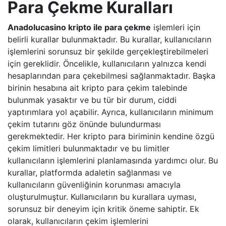
Para Çekme Kuralları
Anadolucasino kripto ile para çekme
işlemleri için
belirli kurallar bulunmaktadır. Bu kurallar, kullanıcıların
işlemlerini sorunsuz bir şekilde gerçekleştirebilmeleri
için gereklidir. Öncelikle, kullanıcıların yalnızca kendi
hesaplarından para çekebilmesi sağlanmaktadır. Başka
birinin hesabına ait kripto para çekim talebinde
bulunmak yasaktır ve bu tür bir durum, ciddi
yaptırımlara yol açabilir. Ayrıca, kullanıcıların minimum
çekim tutarını göz önünde bulundurması
gerekmektedir. Her kripto para biriminin kendine özgü
çekim limitleri bulunmaktadır ve bu limitler
kullanıcıların işlemlerini planlamasında yardımcı olur. Bu
kurallar, platformda adaletin sağlanması ve
kullanıcıların güvenliğinin korunması amacıyla
oluşturulmuştur. Kullanıcıların bu kurallara uyması,
sorunsuz bir deneyim için kritik öneme sahiptir. Ek
olarak, kullanıcıların çekim işlemlerini