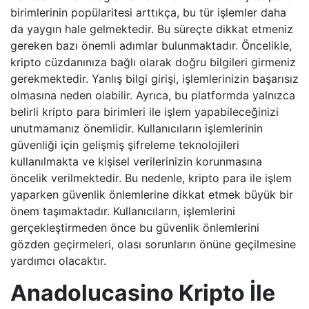
birimlerinin popülaritesi arttıkça, bu tür işlemler daha
da yaygın hale gelmektedir. Bu süreçte dikkat etmeniz
gereken bazı önemli adımlar bulunmaktadır. Öncelikle,
kripto cüzdanınıza bağlı olarak doğru bilgileri girmeniz
gerekmektedir. Yanlış bilgi girişi, işlemlerinizin başarısız
olmasına neden olabilir. Ayrıca, bu platformda yalnızca
belirli kripto para birimleri ile işlem yapabileceğinizi
unutmamanız önemlidir. Kullanıcıların işlemlerinin
güvenliği için gelişmiş şifreleme teknolojileri
kullanılmakta ve kişisel verilerinizin korunmasına
öncelik verilmektedir. Bu nedenle, kripto para ile işlem
yaparken güvenlik önlemlerine dikkat etmek büyük bir
önem taşımaktadır. Kullanıcıların, işlemlerini
gerçekleştirmeden önce bu güvenlik önlemlerini
gözden geçirmeleri, olası sorunların önüne geçilmesine
yardımcı olacaktır.
Anadolucasino Kripto İle